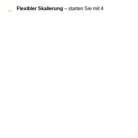
Flexibler Skalierung
– starten Sie mit 4
Sprachkanälen und erweitern Sie jederzeit
Rufnummernmitnahme
– schnell und
unkompliziert
Mehr über SIP Trunk