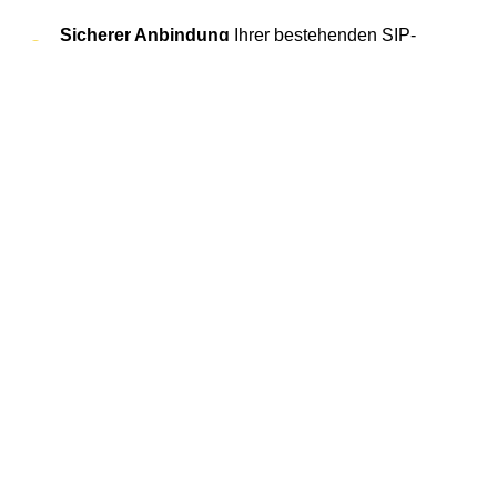
Sicherer Anbindung
Ihrer bestehenden SIP-
fähigen Telefonanlage ans öffentliche Netz
Flexibler Skalierung
– starten Sie mit 4
Sprachkanälen und erweitern Sie jederzeit
Rufnummernmitnahme
– schnell und
unkompliziert
Mehr über SIP Trunk