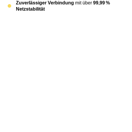
Zuverlässiger Verbindung
mit über
99,99 %
Netzstabilität
Sicherer Anbindung
Ihrer bestehenden SIP-
fähigen Telefonanlage ans öffentliche Netz
Flexibler Skalierung
– starten Sie mit 4
Sprachkanälen und erweitern Sie jederzeit
Rufnummernmitnahme
– schnell und
unkompliziert
Mehr über SIP Trunk