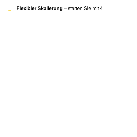
Flexibler Skalierung
– starten Sie mit 4
Sprachkanälen und erweitern Sie jederzeit
Rufnummernmitnahme
– schnell und
unkompliziert
Mehr über SIP Trunk