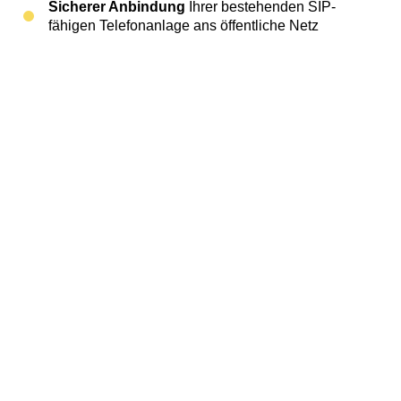
Sicherer Anbindung
Ihrer bestehenden SIP-
fähigen Telefonanlage ans öffentliche Netz
Flexibler Skalierung
– starten Sie mit 4
Sprachkanälen und erweitern Sie jederzeit
Rufnummernmitnahme
– schnell und
unkompliziert
Mehr über SIP Trunk