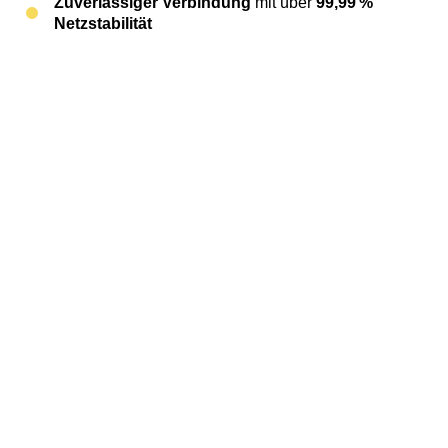
Zuverlässiger Verbindung
mit über
99,99 %
Netzstabilität
Sicherer Anbindung
Ihrer bestehenden SIP-
fähigen Telefonanlage ans öffentliche Netz
Flexibler Skalierung
– starten Sie mit 4
Sprachkanälen und erweitern Sie jederzeit
Rufnummernmitnahme
– schnell und
unkompliziert
Mehr über SIP Trunk