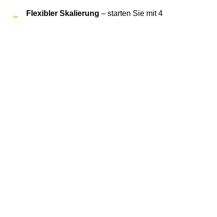
Flexibler Skalierung
– starten Sie mit 4
Sprachkanälen und erweitern Sie jederzeit
Rufnummernmitnahme
– schnell und
unkompliziert
Mehr über SIP Trunk